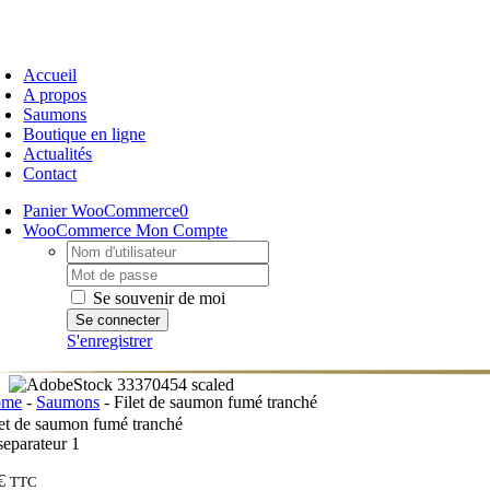
Passer
au
oggle
contenu
avigation
Accueil
A propos
Saumons
Boutique en ligne
Actualités
Contact
Panier WooCommerce
0
WooCommerce Mon Compte
Username:
Password:
Se souvenir de moi
S'enregistrer
ome
-
Saumons
-
Filet de saumon fumé tranché
let de saumon fumé tranché
€
TTC