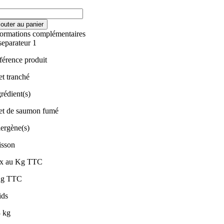
ntité
jouter au panier
et
formations complémentaires
umon
mé
férence produit
anché
et tranché
rédient(s)
let de saumon fumé
lergène(s)
isson
ix au Kg TTC
Kg TTC
ids
3 kg