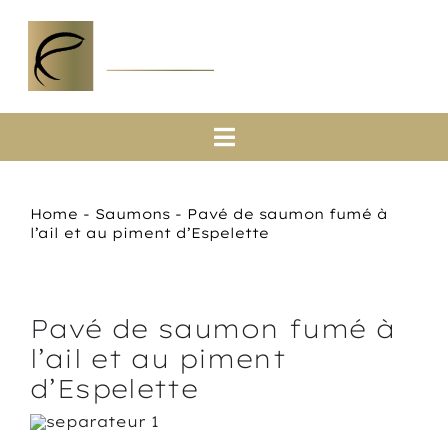
Passer
au
contenu
Toggle
Navigation
Accueil
Home
-
Saumons
-
Pavé de saumon fumé à
l’ail et au piment d’Espelette
A propos
Saumons
Pavé de saumon fumé à
Boutique en ligne
l’ail et au piment
d’Espelette
Actualités
Contact