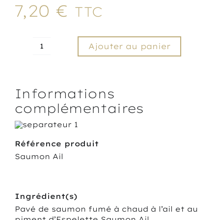
7,20
€
TTC
Ajouter au panier
quantité
de
Pavé
de
Informations
saumon
fumé
complémentaires
à
l’ail
et
au
Référence produit
piment
Saumon Ail
d’Espelette
Ingrédient(s)
Pavé de saumon fumé à chaud à l’ail et au
piment d’Espelette Saumon Ail