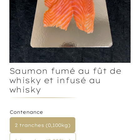
Saumon fumé au fût de
whisky et infusé au
whisky
Contenance
2 tranches (0,100kg)
