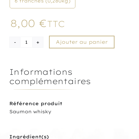
6 tranches (0,280kg)
8,00
€
TTC
Ajouter au panier
quantité
de
Saumon
fumé
Informations
au
fût
complémentaires
de
whisky
et
Référence produit
infusé
au
Saumon whisky
whisky
Ingrédient(s)