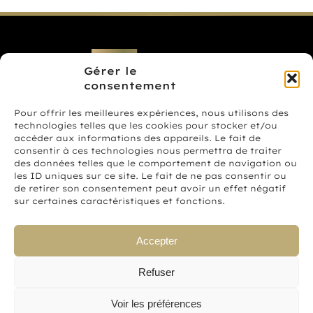
Gérer le
consentement
Pour offrir les meilleures expériences, nous utilisons des
technologies telles que les cookies pour stocker et/ou
16 Route de Brion,
accéder aux informations des appareils. Le fait de
50530 Dragey – France
consentir à ces technologies nous permettra de traiter
des données telles que le comportement de navigation ou
les ID uniques sur ce site. Le fait de ne pas consentir ou
02 33 68 30 80
de retirer son consentement peut avoir un effet négatif
sur certaines caractéristiques et fonctions.
A propos
Saumons
Accepter
Boutique en ligne
Actualités/Presse
Contact
Refuser
Voir les préférences