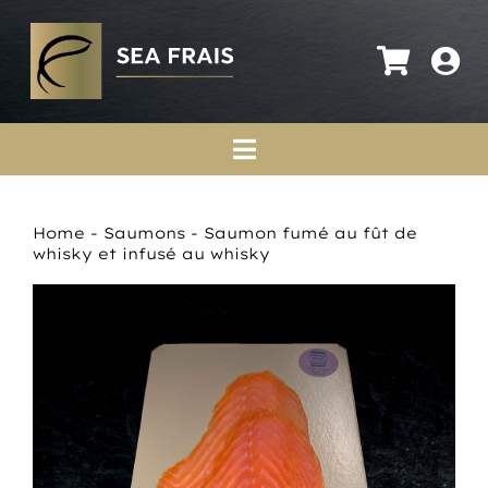
Passer
au
contenu
Toggle
Navigation
Accueil
Home
-
Saumons
-
Saumon fumé au fût de
whisky et infusé au whisky
A propos
Saumons
Boutique en ligne
Actualités
Contact