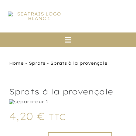
Passer
au
contenu
Toggle
Navigation
Accueil
Home
-
Sprats
-
Sprats à la provençale
A propos
Saumons
Sprats à la provençale
Boutique en ligne
4,20
€
TTC
Actualités
Contact