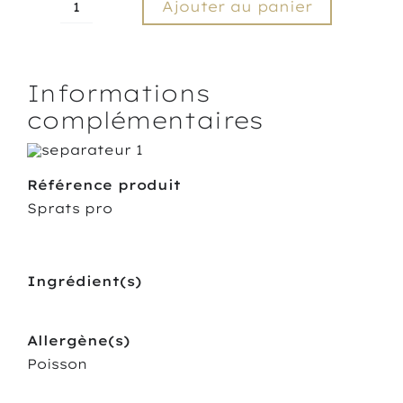
Ajouter au panier
quantité
de
Sprats
à
Informations
la
provençale
complémentaires
Référence produit
Sprats pro
Ingrédient(s)
Allergène(s)
Poisson