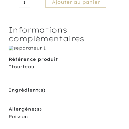
Ajouter au panier
quantité
de
Tartinable
de
Informations
Tourteau
complémentaires
Référence produit
Ttourteau
Ingrédient(s)
Allergène(s)
Poisson