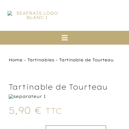
Passer
au
contenu
Toggle
Navigation
Accueil
Home
-
Tartinables
-
Tartinable de Tourteau
A propos
Saumons
Tartinable de Tourteau
Boutique en ligne
5,90
€
TTC
Actualités
Contact