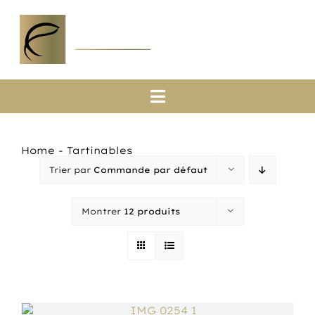
Passer
au
contenu
Toggle
Navigation
Accueil
Home
-
Tartinables
A propos
Trier par
Commande par défaut
Saumons
Montrer
12 produits
Boutique en ligne
Actualités
Contact