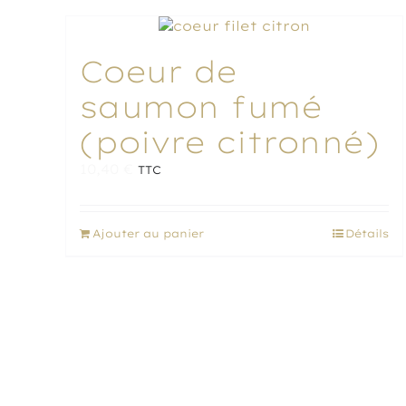
plusieurs
variations.
Les
Coeur de
options
peuvent
saumon fumé
être
choisies
(poivre citronné)
sur
la
10,40
€
TTC
page
du
produit
Ajouter au panier
Détails