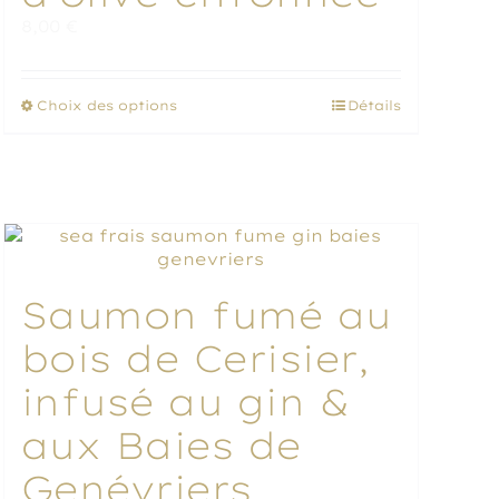
8,00
€
Ce
Choix des options
Détails
produit
a
plusieurs
variations.
Les
options
peuvent
être
Saumon fumé au
choisies
sur
bois de Cerisier,
la
page
infusé au gin &
du
aux Baies de
produit
Genévriers