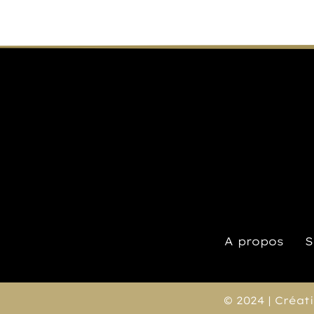
A propos
S
© 2024 | Créat