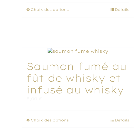
Ce
Choix des options
Détails
produit
a
plusieurs
variations.
Les
options
peuvent
être
Saumon fumé au
choisies
sur
fût de whisky et
la
page
infusé au whisky
du
produit
8,00
€
Ce
Choix des options
Détails
produit
a