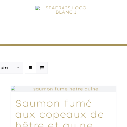
os
Saumons
Boutique en ligne
Act
uits
Saumon fumé
aux copeaux de
hêtre et aulne