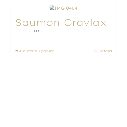
plusieurs
variations.
Les
Saumon Gravlax
options
peuvent
10,65
€
TTC
être
choisies
sur
Ajouter au panier
Détails
la
page
du
produit