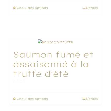
Ce
Choix des options
Détails
produit
a
plusieurs
variations.
Les
options
peuvent
être
Saumon fumé et
choisies
sur
assaisonné à la
la
page
truffe d’été
du
produit
8,50
€
Ce
Choix des options
Détails
produit
a