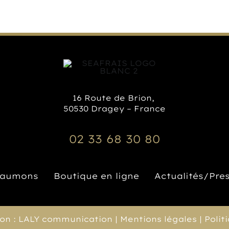
16 Route de Brion,
50530 Dragey – France
02 33 68 30 80
aumons
Boutique en ligne
Actualités/Pre
ion :
LALY communication
|
Mentions légales
|
Polit