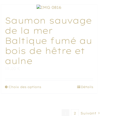
Saumon sauvage
de la mer
Baltique fumé au
bois de hêtre et
aulne
15,00
€
Ce
Choix des options
Détails
produit
a
plusieurs
variations.
1
2
Suivant
Les