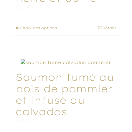
7,50
€
Ce
Choix des options
Détails
produit
a
plusieurs
variations.
Les
options
peuvent
Saumon fumé au
être
choisies
bois de pommier
sur
la
et infusé au
page
calvados
du
produit
8,00
€