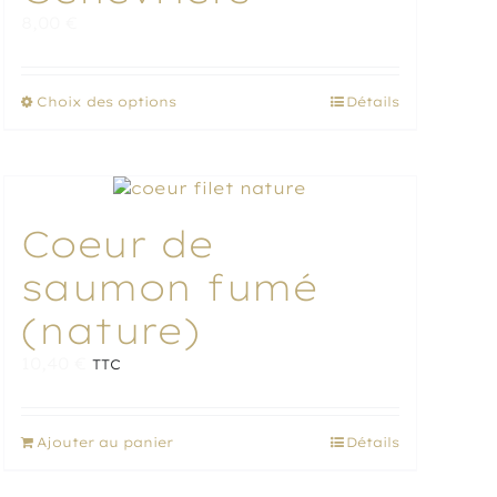
8,00
€
Ce
Choix des options
Détails
produit
a
plusieurs
variations.
Les
Coeur de
options
peuvent
saumon fumé
être
choisies
(nature)
sur
la
10,40
€
TTC
page
du
produit
Ajouter au panier
Détails