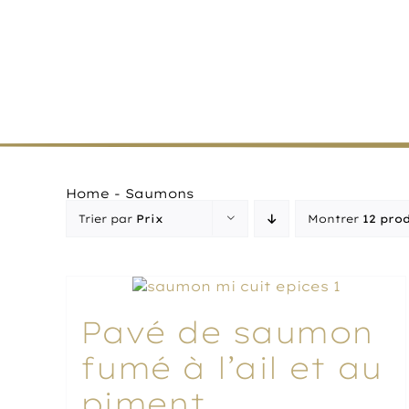
Passer
au
contenu
Accueil
A prop
Home
-
Saumons
Trier par
Prix
Montrer
12 prod
Pavé de saumon
fumé à l’ail et au
piment