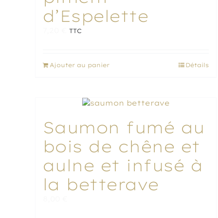
d’Espelette
7,20
€
TTC
Ajouter au panier
Détails
Saumon fumé au
bois de chêne et
aulne et infusé à
la betterave
8,00
€